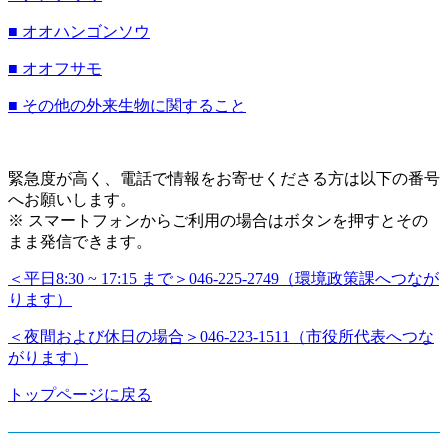
■ オオハンゴンソウ
■ オオフサモ
■ その他の外来生物に関すること
緊急度が高く、電話で情報をお寄せくださる方は以下の番号
へお願いします。
※ スマートフォンからご利用の場合はボタンを押すとその
まま発信できます。
＜平日8:30 ~ 17:15 まで＞
046-225-2749
（環境政策課へつなが
ります）
＜夜間および休日の場合＞
046-223-1511
（市役所代表へつな
がります）
トップページに戻る